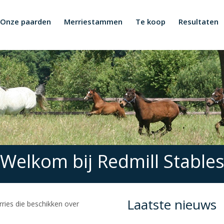
Onze paarden
Merriestammen
Te koop
Resultaten
Welkom bij Redmill Stable
Laatste nieuws
ies die beschikken over