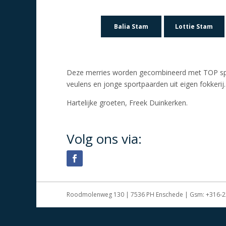
Balia Stam
Lottie Stam
Deze merries worden gecombineerd met TOP spr
veulens en jonge sportpaarden uit eigen fokkerij.
Hartelijke groeten, Freek Duinkerken.
Volg ons via:
Roodmolenweg 130 | 7536 PH Enschede | Gsm: +316-