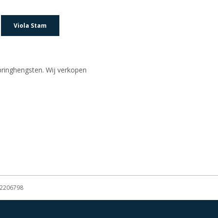
Viola Stam
inghengsten. Wij verkopen
22206798